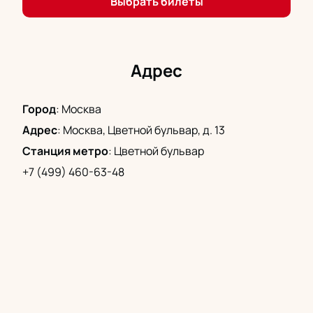
Выбрать билеты
на шоу «Морозко» в Цирке Никулина, уделив
их приобретению не больше двух минут. Выберите
места в зале, укажите ваш электронный адрес
и произведите оплату. После этого билеты будут
Адрес
автоматически отправлены на вашу электронную
почту. Мы гарантируем их подлинность.
Город
:
Москва
Адрес
:
Москва, Цветной бульвар, д. 13
Станция метро
:
Цветной бульвар
+7 (499) 460-63-48