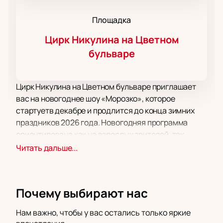
Площадка
Цирк Никулина на Цветном
бульваре
Цирк Никулина на Цветном бульваре приглашает
вас на новогоднее шоу «Морозко», которое
стартуетв декабре и продлится до конца зимних
праздников 2026 года. Новогодняя программа
ориентирована как на взрослых зрителей, так
и на детей разных возрастов.
Читать дальше...
Спешите
купить билеты на новогоднее шоу
«Морозко»
, чтобы познакомиться с новой
цирковой версией народной сказки! Новогоднее
Почему выбирают нас
представление сохраняет традиционный сюжет
сказки, однако оно дополнительно выступлениями
Нам важно, чтобы у вас остались только яркие
гимнастов, акробатов, эквилибристов,