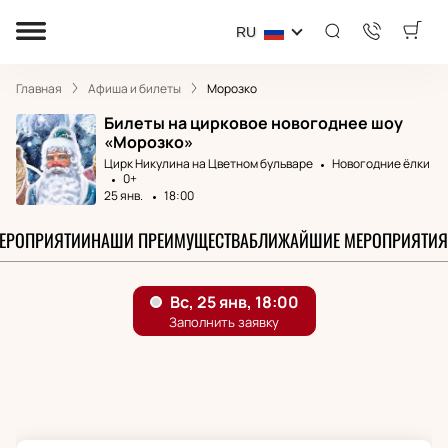
RU
Главная
Афиша и билеты
Морозко
Билеты на цирковое новогоднее шоу
«Морозко»
Цирк Никулина на Цветном бульваре
Новогодние ёлки
0+
25 янв.
18:00
МЕРОПРИЯТИИ
НАШИ ПРЕИМУЩЕСТВА
БЛИЖАЙШИЕ МЕРОПРИЯТИЯ