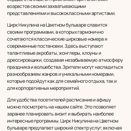
возрастов своими захватывающими
представлениями и высококлассными артистами.
Цирк Никулина на Цветном бульваре славится
своими программами, в которых гармонично
сочетаются классические цирковые номера и
современные постановки. Здесь выступают
талантливые акробаты, жонглеры, клоуны и
дрессировщики, создавая незабываемую атмосферу
праздника и волшебства. Зрители могут насладиться
разнообразием жанров и уникальными номерами,
которые подойдут как для семейного отдыха, так и
для корпоративных мероприятий.
Для удобства посетителей расписание и афишу
можно посмотреть на нашем сайте. Это позволяет
заранее планировать визит и выбирать наиболее
интересные программы. Цирк Никулина на Цветном
бульваре предлагает широкий спектр услуг, включая