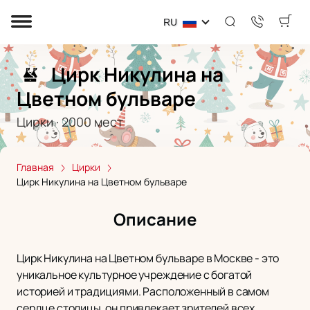
RU
Цирк Никулина на
Цветном бульваре
Цирки
·
2000
мест
Главная
Цирки
Цирк Никулина на Цветном бульваре
Описание
Цирк Никулина на Цветном бульваре в Москве - это
уникальное культурное учреждение с богатой
историей и традициями. Расположенный в самом
сердце столицы, он привлекает зрителей всех