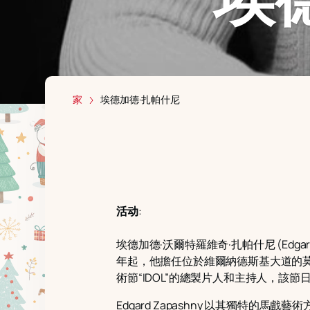
家
埃德加德·扎帕什尼
活动
:
埃德加德·沃爾特羅維奇·扎帕什尼 (Edgar
年起，他擔任位於維爾納德斯基大道的
術節“IDOL”的總製片人和主持人，該
Edgard Zapashny 以其獨