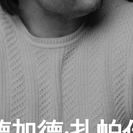
德加德·扎帕