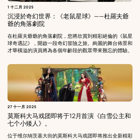
1 十二月 2025
沉浸於奇幻世界：《老鼠星球》——杜羅夫爺
爺的角落劇院
在杜羅夫爺爺的角落劇院，您將欣賞到精彩絕倫的《鼠星
球奇遇記》，開啟一段奇幻冒險之旅。絢麗的舞台佈景和
才華橫溢的演員將為各個年齡段的觀眾帶來難忘的體驗。
27 十一月 2025
莫斯科大马戏团即将于12月首演《白雪公主和
七个小矮人》。
位于维尔纳茨基大街的莫斯科大马戏团即将推出全新精彩