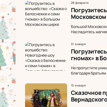
28 февраля
Погрузитесь
Московском
Большой Московский
Насладитесь магией
31 января
Погрузитесь
гномах» в Б
Не пропустите уник
благодаря братьям 
15 января
Сказочное п
Вернадског