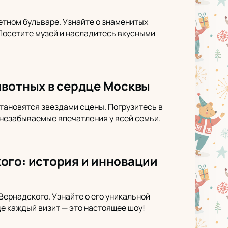
етном бульваре. Узнайте о знаменитых
 Посетите музей и насладитесь вкусными
ивотных в сердце Москвы
становятся звездами сцены. Погрузитесь в
незабываемые впечатления у всей семьи.
ого: история и инновации
ернадского. Узнайте о его уникальной
де каждый визит — это настоящее шоу!