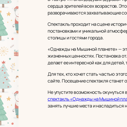
сердца зрителей всех возрастов. Эт
разворачиваются захватывающие со
Спектакль проходит на сцене истори
постановками и уникальной атмосфер
столицы и гостями города.
«Однажды на Мышиной планете» — это
жизненных ценностях. Постановка от
делает ее интересной как для детей, 
Для тех, кто хочет стать частью это
сайте. Посещение спектакля станет 
Не упустите возможность окунуться 
спектакль «Однажды на Мышиной пл
занять лучшие места и насладиться