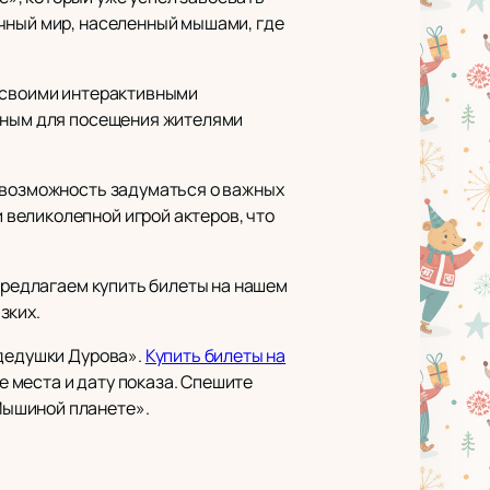
ычный мир, населенный мышами, где
н своими интерактивными
обным для посещения жителями
и возможность задуматься о важных
великолепной игрой актеров, что
 предлагаем купить билеты на нашем
зких.
 дедушки Дурова».
Купить билеты на
 места и дату показа. Спешите
Мышиной планете».