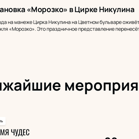
ановка «Морозко» в Цирке Никулина
года на манеже Цирка Никулина на Цветном бульваре оживёт
кля «Морозко». Это праздничное представление перенесё
ижайшие мероприя
ль
ЕМЯ ЧУДЕС