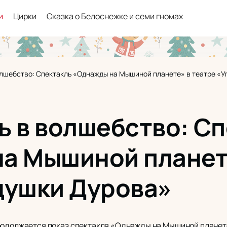
и
Цирки
Сказка о Белоснежке и семи гномах
олшебство: Спектакль «Однажды на Мышиной планете» в театре «У
ь в волшебство: С
а Мышиной планете
душки Дурова»
родолжается показ спектакля «Однажды на Мышиной планете