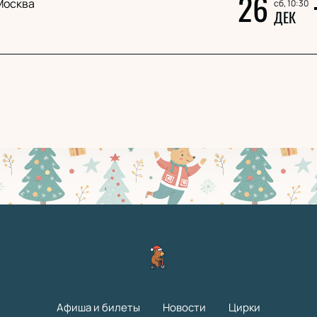
26
Москва
сб, 10:30
ДЕК
Афиша и билеты
Новости
Цирки