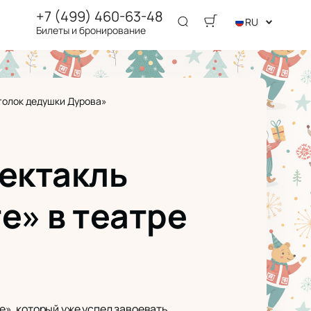
+7 (499) 460-63-48
RU
Билеты и бронирование
голок дедушки Дурова»
пектакль
» в театре
», который уже успел завоевать