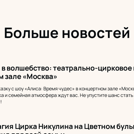
Больше новостей
 в волшебство: театрально-цирковое 
м зале «Москва»
казку с шоу «Алиса: Время чудес» в концертном зале «Мос
а и семейная атмосфера ждут вас. Не упустите шанс стать
!
агия Цирка Никулина на Цветном буль