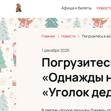
Афиша и билеты
Новост
Главная
Новости
Погрузитесь в в
1 декабря 2025
Погрузитес
«Однажды н
«Уголок де
В театре «Уголок дедушки Дурова» п