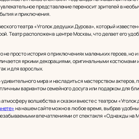
о увлекательное представление переносит зрителей в необ
бытия и приключения.
ческого театра «Уголок дедушки Дурова», который известе
ой. Театр расположен в центре Москвы, что делает его уд
 не просто история о приключениях маленьких героев, но 
личается яркими декорациями, оригинальными костюмами и 
так и для взрослых.
го удивительного мира и насладиться мастерством актеров,
отличным вариантом семейного досуга или подарком для бли
в атмосферу волшебства и сказки вместе с театром «Уголок
анете»
на нашем сайте можно в любое время, выбрав удобные
 незабываемыми впечатлениями от спектакля «Однажды на 