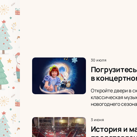
30 июля
Погрузитесь
в концертно
Откройте двери в с
классическая музык
новогоднего сезона
3 июня
История и м