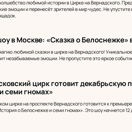
волшебство любимой истории в Цирке на Вернадского. Пре
кие эмоции и перенесёт зрителей в мир чудес. Не упустите
ощадок.
оу в Москве: «Сказка о Белоснежке» 
магию любимой сказки в цирке на Вернадского! Уникально
ит незабываемые эмоции. Не пропустите это яркое событие
ковский цирк готовит декабрьскую п
и семи гномах»
ом цирке на проспекте Вернадского готовится к премьере
стория о Белоснежке и семи гномах». Это шоу начнется 12 д