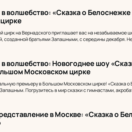
 в волшебство: «Сказка о Белоснежке
 цирке
 цирк на Вернадского приглашает вас на незабываемое шо
, созданной братьями Запашными, с середины декабря. Не
 в волшебство: Новогоднее шоу «Сказ
ольшом Московском цирке
альную премьеру в Большом Московском цирке! «Сказка о 
Запашным. Погрузитесь в мир сказки с гимнастами, акроб
редставление в Москве: «Сказка о Бе
о