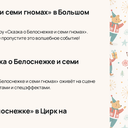
 и семи гномах» в Большом
у «Сказка о Белоснежке и семи гномах».
 пропустите это волшебное событие!
ка о Белоснежке и семи
Белоснежке и семи гномах» оживёт на сцене
атами и спецэффектами.
лоснежке» в Цирк на