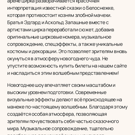
арене цирка разворачивается красочная
интерпретация известной сказки о Белоснежке,
которая противостоит козням злобной мачехи.
Братья Эдгард и Аскольд Запашные вместе с
артистами цирка переработали сюжет, добавив
оригинальные цирковые номера, музыкальное
сопровождение, спецэффекты, а также уникальные
костюмы и декорации. Это позволяет зрителям вновь
окунуться в атмосферу новогоднего чуда. Не
упустите возможность купить билеты на нашем сайте
и насладиться этим волшебным представлением!
Новогоднее шоу впечатляет своим масштабом и
высоким уровнем подготовки. Современные
визуальные эффекты делают всё происходящее на
манеже по-настоящему волшебным. Благодаря этому
создаётся особая атмосфера, позволяющая
зрителям почувствовать себя частью сказочного
мира. Музыкальное сопровождение, тщательно