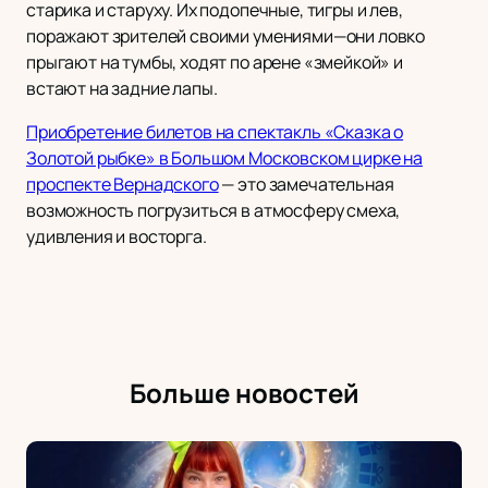
старика и старуху. Их подопечные, тигры и лев,
поражают зрителей своими умениями—они ловко
прыгают на тумбы, ходят по арене «змейкой» и
встают на задние лапы.
Приобретение билетов на спектакль «Сказка о
Золотой рыбке» в Большом Московском цирке на
проспекте Вернадского
— это замечательная
возможность погрузиться в атмосферу смеха,
удивления и восторга.
Больше новостей