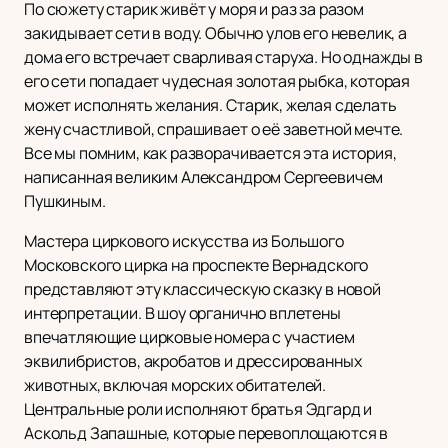
По сюжету старик живёт у моря и раз за разом
закидывает сети в воду. Обычно улов его невелик, а
дома его встречает сварливая старуха. Но однажды в
его сети попадает чудесная золотая рыбка, которая
может исполнять желания. Старик, желая сделать
жену счастливой, спрашивает о её заветной мечте.
Все мы помним, как разворачивается эта история,
написанная великим Александром Сергеевичем
Пушкиным.
Мастера циркового искусства из Большого
Московского цирка на проспекте Вернадского
представляют эту классическую сказку в новой
интерпретации. В шоу органично вплетены
впечатляющие цирковые номера с участием
эквилибристов, акробатов и дрессированных
животных, включая морских обитателей.
Центральные роли исполняют братья Эдгард и
Аскольд Запашные, которые перевоплощаются в