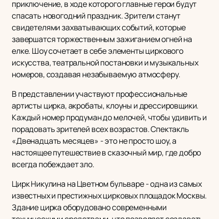
приключение, в ходе которого главные герои будут
спасать новогодний праздник. Зрители станут
свидетелями захватывающих событий, которые
завершатся торжественным зажиганием огней на
елке. Шоу сочетает в себе элементы циркового
искусства, театральной постановки и музыкальных
номеров, создавая незабываемую атмосферу.
В представлении участвуют профессиональные
артисты цирка, акробаты, клоуны и дрессировщики.
Каждый номер продуман до мелочей, чтобы удивить и
порадовать зрителей всех возрастов. Спектакль
«Двенадцать месяцев» - это не просто шоу, а
настоящее путешествие в сказочный мир, где добро
всегда побеждает зло.
Цирк Никулина на Цветном бульваре - одна из самых
известных и престижных цирковых площадок Москвы.
Здание цирка оборудовано современными