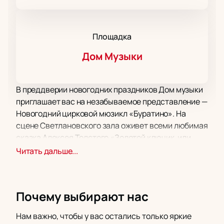
Площадка
Дом Музыки
В преддверии новогодних праздников Дом музыки
приглашает вас на незабываемое представление —
Новогодний цирковой мюзикл «Буратино». На
сцене Светлановского зала оживет всеми любимая
сказка Алексея Толстого «Золотой ключик, или
Приключения Буратино». Это современное
Читать дальше...
исполнение классической истории, которое
подарит зрителям настоящий праздник.
Мюзикл «Буратино» представляет собой
Почему выбирают нас
грандиозный симбиоз классической сказки и ярких
акробатических и музыкальных номеров.
Нам важно, чтобы у вас остались только яркие
Красочные декорации и костюмы, живое