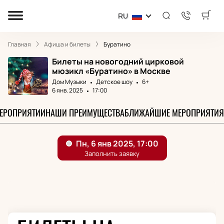
RU
Главная
Афиша и билеты
Буратино
Билеты на новогодний цирковой
мюзикл «Буратино» в Москве
Дом Музыки
Детское шоу
6+
6 янв. 2025
17:00
МЕРОПРИЯТИИ
НАШИ ПРЕИМУЩЕСТВА
БЛИЖАЙШИЕ МЕРОПРИЯТИЯ